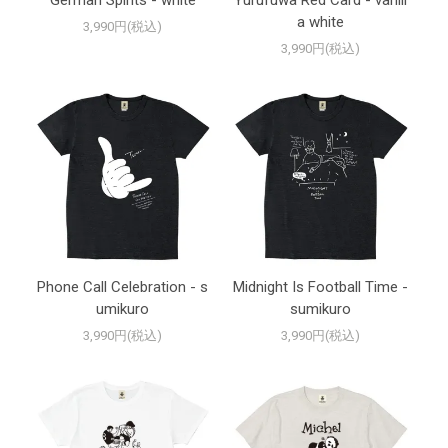
German Spirits - white
Yurufuwa Red Card - vanill
a white
3,990円(税込)
3,990円(税込)
Phone Call Celebration - s
Midnight Is Football Time -
umikuro
sumikuro
3,990円(税込)
3,990円(税込)