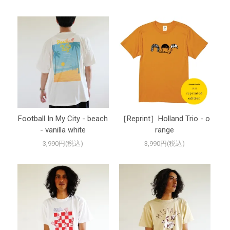
Football In My City - beach
［Reprint］Holland Trio - o
- vanilla white
range
3,990円(税込)
3,990円(税込)