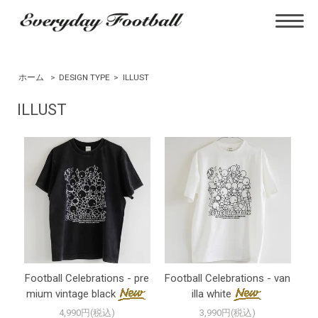
ホーム
>
DESIGN TYPE
>
ILLUST
ILLUST
Football Celebrations - pre
Football Celebrations - van
mium vintage black
illa white
4,990円(税込)
3,990円(税込)