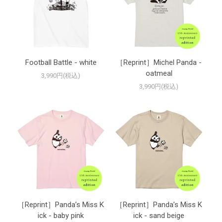
Football Battle - white
［Reprint］Michel Panda -
oatmeal
3,990円(税込)
3,990円(税込)
［Reprint］Panda’s Miss K
［Reprint］Panda’s Miss K
ick - baby pink
ick - sand beige