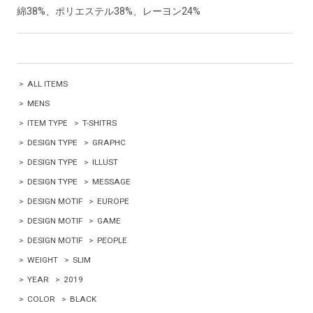
綿38%、ポリエステル38%、レーヨン24%
>
ALL ITEMS
>
MENS
>
ITEM TYPE
>
T-SHITRS
>
DESIGN TYPE
>
GRAPHC
>
DESIGN TYPE
>
ILLUST
>
DESIGN TYPE
>
MESSAGE
>
DESIGN MOTIF
>
EUROPE
>
DESIGN MOTIF
>
GAME
>
DESIGN MOTIF
>
PEOPLE
>
WEIGHT
>
SLIM
>
YEAR
>
2019
>
COLOR
>
BLACK