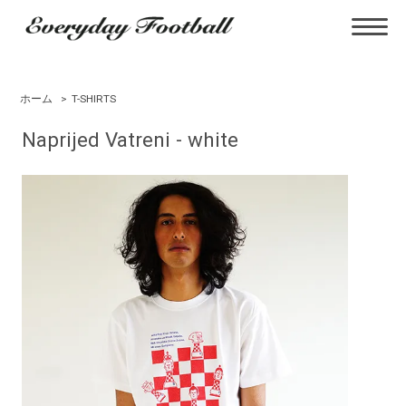
ホーム
>
T-SHIRTS
Naprijed Vatreni - white