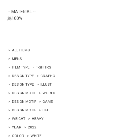
-- MATERIAL --
綿100%
>
ALL ITEMS
>
MENS
>
ITEM TYPE
>
T-SHITRS
>
DESIGN TYPE
>
GRAPHC
>
DESIGN TYPE
>
ILLUST
>
DESIGN MOTIF
>
WORLD
>
DESIGN MOTIF
>
GAME
>
DESIGN MOTIF
>
LIFE
>
WEIGHT
>
HEAVY
>
YEAR
>
2022
>
COLOR
>
WHITE