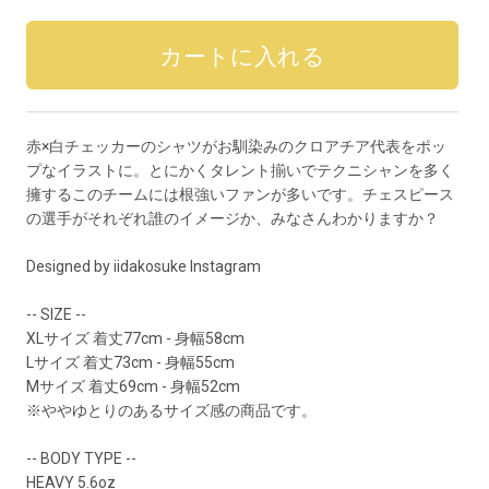
赤×白チェッカーのシャツがお馴染みのクロアチア代表をポッ
プなイラストに。とにかくタレント揃いでテクニシャンを多く
擁するこのチームには根強いファンが多いです。チェスピース
の選手がそれぞれ誰のイメージか、みなさんわかりますか？
Designed by iidakosuke
Instagram
-- SIZE --
XLサイズ 着丈77cm - 身幅58cm
Lサイズ 着丈73cm - 身幅55cm
Mサイズ 着丈69cm - 身幅52cm
※ややゆとりのあるサイズ感の商品です。
-- BODY TYPE --
HEAVY 5.6oz