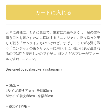
ときに孤独に、ときに集団で。主君に忠義を尽くし、敵の虚を
衝き目的を果たすために疾駆する「ニンジャ」。正々堂々と美
しく戦う「サムライ」もいいけれど、すばしっこくずる賢く戦
う「ニンジャ」の術をサッカーに用いれば、強い代表が生まれ
るのでは!? と夢想したのですが…。ほとんどのプレーがファー
ルですね…ニンニン。
Designed by iidakosuke（
Instagram
）
-- SIZE --
Lサイズ 着丈71cm - 身幅53cm
Mサイズ 着丈68cm - 身幅50cm
-- BODY TYPE --