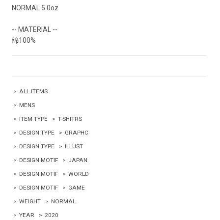
NORMAL 5.0oz
-- MATERIAL --
綿100%
>
ALL ITEMS
>
MENS
>
ITEM TYPE
>
T-SHITRS
>
DESIGN TYPE
>
GRAPHC
>
DESIGN TYPE
>
ILLUST
>
DESIGN MOTIF
>
JAPAN
>
DESIGN MOTIF
>
WORLD
>
DESIGN MOTIF
>
GAME
>
WEIGHT
>
NORMAL
>
YEAR
>
2020