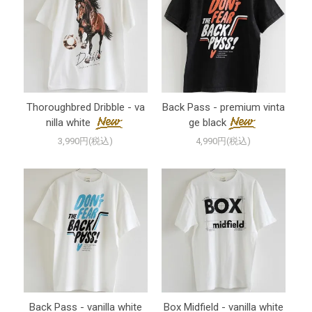
Thoroughbred Dribble - va
Back Pass - premium vinta
nilla white
ge black
3,990円(税込)
4,990円(税込)
Back Pass - vanilla white
Box Midfield - vanilla white