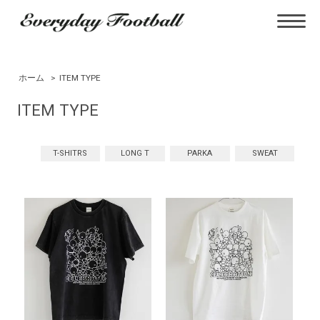
ホーム
>
ITEM TYPE
ITEM TYPE
T-SHITRS
LONG T
PARKA
SWEAT