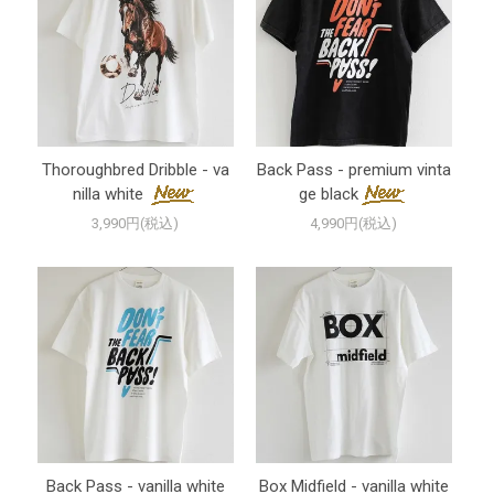
Thoroughbred Dribble - va
Back Pass - premium vinta
nilla white
ge black
3,990円(税込)
4,990円(税込)
Back Pass - vanilla white
Box Midfield - vanilla white