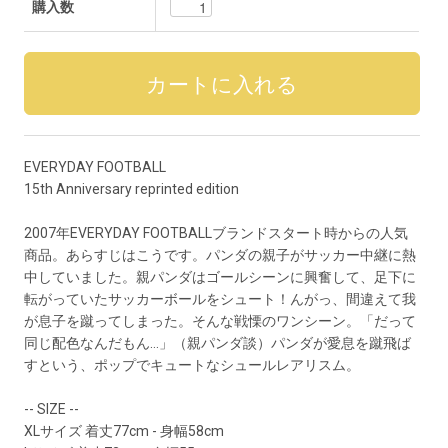
購入数
EVERYDAY FOOTBALL
15th Anniversary reprinted edition
2007年EVERYDAY FOOTBALLブランドスタート時からの人気
商品。あらすじはこうです。パンダの親子がサッカー中継に熱
中していました。親パンダはゴールシーンに興奮して、足下に
転がっていたサッカーボールをシュート！んがっ、間違えて我
が息子を蹴ってしまった。そんな戦慄のワンシーン。「だって
同じ配色なんだもん…」（親パンダ談）パンダが愛息を蹴飛ば
すという、ポップでキュートなシュールレアリスム。
-- SIZE --
XLサイズ 着丈77cm - 身幅58cm