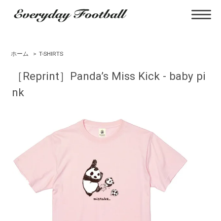
ホーム
>
T-SHIRTS
［Reprint］Panda’s Miss Kick - baby pi
nk