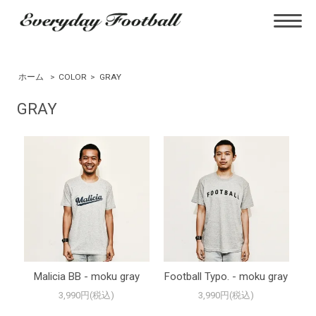
ホーム
>
COLOR
>
GRAY
GRAY
Malicia BB - moku gray
Football Typo. - moku gray
3,990円(税込)
3,990円(税込)