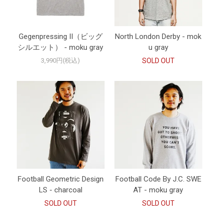
Gegenpressing II（ビッグ
North London Derby - mok
シルエット） - moku gray
u gray
3,990円(税込)
SOLD OUT
Football Geometric Design
Football Code By J.C. SWE
LS - charcoal
AT - moku gray
SOLD OUT
SOLD OUT