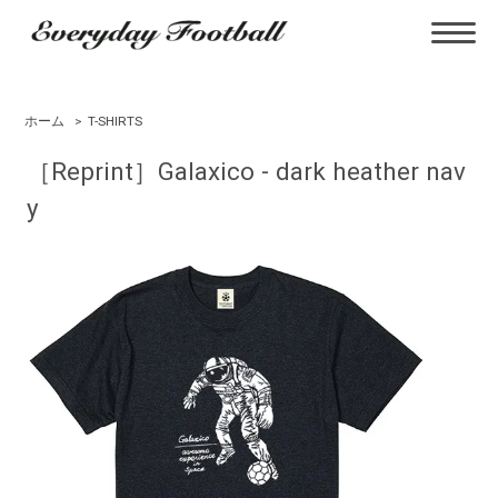
ホーム
>
T-SHIRTS
［Reprint］Galaxico - dark heather nav
y