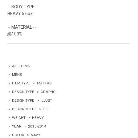
-- BODY TYPE --
HEAVY 5.6oz
-- MATERIAL --
綿100%
>
ALL ITEMS
>
MENS
>
ITEM TYPE
>
T-SHITRS
>
DESIGN TYPE
>
GRAPHC
>
DESIGN TYPE
>
ILLUST
>
DESIGN MOTIF
>
LIFE
>
WEIGHT
>
HEAVY
>
YEAR
>
2013-2014
>
COLOR
>
NAVY