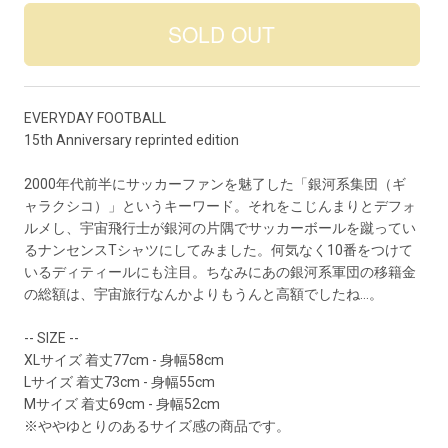
EVERYDAY FOOTBALL
15th Anniversary reprinted edition
2000年代前半にサッカーファンを魅了した「銀河系集団（ギ
ャラクシコ）」というキーワード。それをこじんまりとデフォ
ルメし、宇宙飛行士が銀河の片隅でサッカーボールを蹴ってい
るナンセンスTシャツにしてみました。何気なく10番をつけて
いるディティールにも注目。ちなみにあの銀河系軍団の移籍金
の総額は、宇宙旅行なんかよりもうんと高額でしたね…。
-- SIZE --
XLサイズ 着丈77cm - 身幅58cm
Lサイズ 着丈73cm - 身幅55cm
Mサイズ 着丈69cm - 身幅52cm
※ややゆとりのあるサイズ感の商品です。