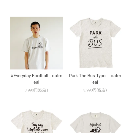
#Everyday Football - oatm
Park The Bus Typo. - oatm
eal
eal
3,990円(税込)
3,990円(税込)