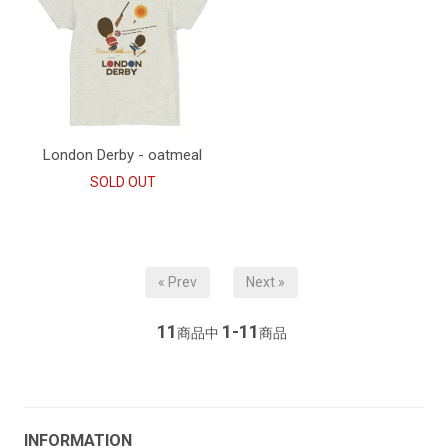
London Derby - oatmeal
SOLD OUT
« Prev
Next »
11
1-11
商品中
商品
INFORMATION