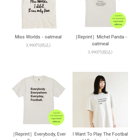
Miss Worlds - oatmeal
［Reprint］Michel Panda -
oatmeal
3,990円(税込)
3,990円(税込)
［Reprint］Everybody, Ever
I Want To Play The Footbal