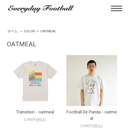
ホーム
>
COLOR
>
OATMEAL
OATMEAL
Transition - oatmeal
Football De Panda - oatme
al
3,990円(税込)
3,990円(税込)