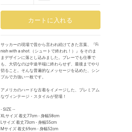
サッカーの現場で昔から言われ続けてきた言葉、『Fi
nish with a shot.（シュートで終われ！）』をそのま
まデザインに落とし込みました。プレーでも仕事で
も、大切なのは中途半端に終わらせず、最後までやり
切ること。そんな普遍的なメッセージを込めた、シン
プルで力強い一枚です。
アメリカのハードな古着をイメージした、プレミアム
なヴィンテージ・スタイルが登場！
- SIZE --
XLサイズ 着丈77cm - 身幅58cm
Lサイズ 着丈73cm - 身幅55cm
Mサイズ 着丈69cm - 身幅52cm