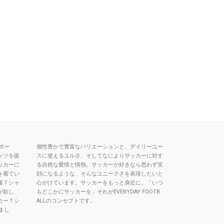
トボー
個性豊かで豊富なバリエーションと、デイリーユー
ャツを販
スに使えるユルさ、そしてなによりサッカーに対す
ッカーに
る自然な愛情と情熱。サッカーが好きなら思わず笑
を着てい
顔になるような、そんなユニークさを表現したいと
援Ｔシャ
心がけています。サッカーをもっと身近に。「いつ
が欲し
もどこかにサッカーを」それがEVERYDAY FOOTB
カーＴシ
ALLのコンセプトです。
まし