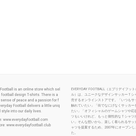
Football is an online store which sel
EVERYDAY FOOTBALL（エブリデイフッ
l football design T-shirts. There is a
ル）は、ユニークなデザインサッカーＴシ
l sense of peace and a passion for f
売するオンラインストアです。「いつもサ
veryday Football delivers a little uniq
触れていたい」「街でなにげなくサッカー
style into our daily lives.
たい」「オフィシャルのゲームシャツや応
ツもいいけれど、もっと個性的なＴシャツ
te: www.everydayfootball.com
い」そんな想いから、楽しく着られるサッ
ore: www.everydayfootball.club
ャツを提案するため、2007年にオープンし
た。