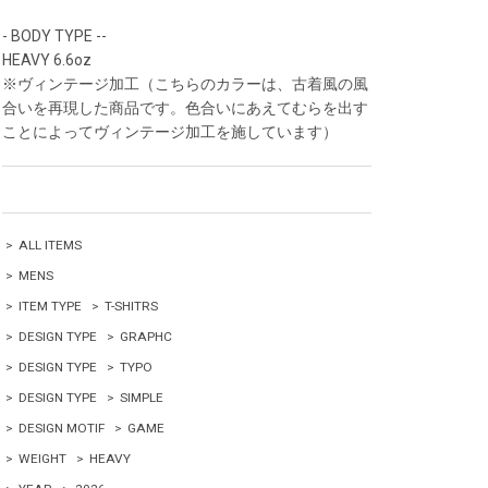
- BODY TYPE --
HEAVY 6.6oz
※ヴィンテージ加工（こちらのカラーは、古着風の風
合いを再現した商品です。色合いにあえてむらを出す
ことによってヴィンテージ加工を施しています）
>
ALL ITEMS
>
MENS
>
ITEM TYPE
>
T-SHITRS
>
DESIGN TYPE
>
GRAPHC
>
DESIGN TYPE
>
TYPO
>
DESIGN TYPE
>
SIMPLE
>
DESIGN MOTIF
>
GAME
>
WEIGHT
>
HEAVY