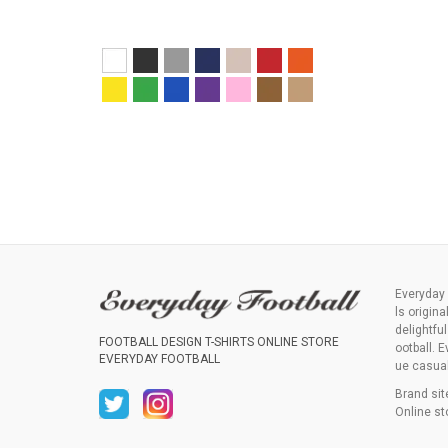
Everyday 
ls origina
delightfu
FOOTBALL DESIGN T-SHIRTS ONLINE STORE
ootball. E
EVERYDAY FOOTBALL
ue casual 
Brand si
Online st