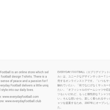
Football is an online store which sel
EVERYDAY FOOTBALL（エブリデイフッ
l football design T-shirts. There is a
ル）は、ユニークなデザインサッカーＴシ
l sense of peace and a passion for f
売するオンラインストアです。「いつもサ
veryday Football delivers a little uniq
触れていたい」「街でなにげなくサッカー
style into our daily lives.
たい」「オフィシャルのゲームシャツや応
ツもいいけれど、もっと個性的なＴシャツ
te: www.everydayfootball.com
い」そんな想いから、楽しく着られるサッ
ore: www.everydayfootball.club
ャツを提案するため、2007年にオープンし
た。