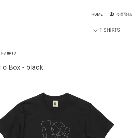
HOME
会員登録
T-SHIRTS
T-SHIRTS
To Box - black