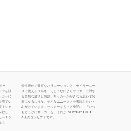
トボー
個性豊かで豊富なバリエーションと、デイリーユー
ャツを販
スに使えるユルさ、そしてなによりサッカーに対す
ッカーに
る自然な愛情と情熱。サッカーが好きなら思わず笑
を着てい
顔になるような、そんなユニークさを表現したいと
援Ｔシャ
心がけています。サッカーをもっと身近に。「いつ
が欲し
もどこかにサッカーを」それがEVERYDAY FOOTB
カーＴシ
ALLのコンセプトです。
まし