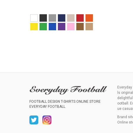
Everyday 
ls origina
delightfu
FOOTBALL DESIGN T-SHIRTS ONLINE STORE
ootball. E
EVERYDAY FOOTBALL
ue casual 
Brand si
Online st