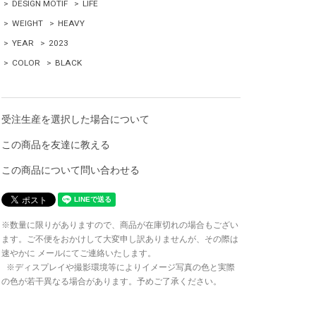
>
DESIGN MOTIF
>
LIFE
>
WEIGHT
>
HEAVY
>
YEAR
>
2023
>
COLOR
>
BLACK
受注生産を選択した場合について
この商品を友達に教える
この商品について問い合わせる
※数量に限りがありますので、商品が在庫切れの場合もござい
ます。ご不便をおかけして大変申し訳ありませんが、その際は
速やかに メールにてご連絡いたします。
※ディスプレイや撮影環境等によりイメージ写真の色と実際
の色が若干異なる場合があります。予めご了承ください。