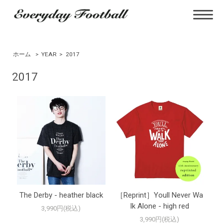
ホーム
>
YEAR
>
2017
2017
The Derby - heather black
［Reprint］Youll Never Wa
lk Alone - high red
3,990円(税込)
3,990円(税込)