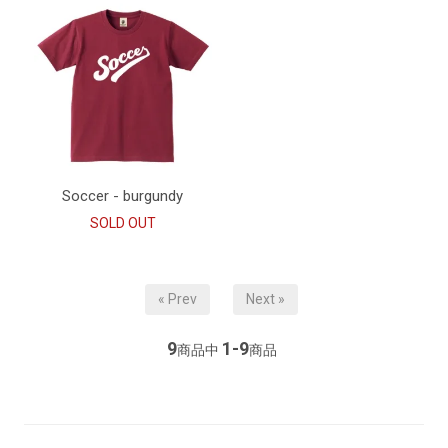
Soccer - burgundy
SOLD OUT
« Prev
Next »
9
1-9
商品中
商品